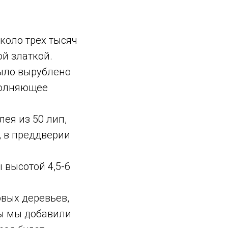
коло трех тысяч
й златкой.
было вырублено
полняющее
ея из 50 лип,
, в преддверии
высотой 4,5-6
овых деревьев,
мы мы добавили