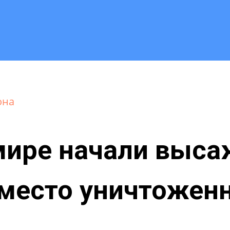
она
мире начали выса
вместо уничтожен