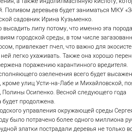
ния, а также индолилмасляную кислоту, кото
й. Поливом деревьев будет заниматься МКУ «Зе
ской садовник Ирина Кузьменко.
о высадить липу потому, что именно эта пород
виям городской среды, в том числе загазован
осом, привлекает пчел, что важно для экосисте
 ней легко ухаживать. Также она хорошо перен
двержена поражению карантинного вредителя.
осполняющего озеленения всего будет высажено
 кроме улиц Усти-на-Лабе и Михайловской, по
, Полины Осипенко. Весной следующего года
 будет продолжена.
одского управления окружающей среды Сергея
году было потрачено более одного миллиона ру
рудной златки пострадали деревья не только в