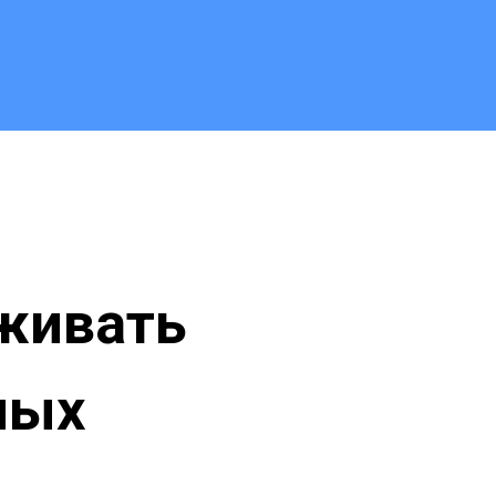
живать
ных