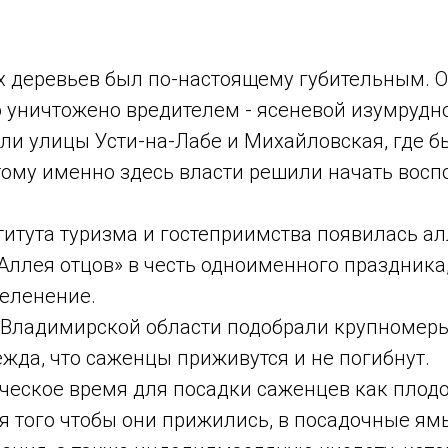
х деревьев был по-настоящему губительным. О
уничтожено вредителем - ясеневой изумрудно
ли улицы Усти-на-Лабе и Михайловская, где 
тому именно здесь власти решили начать вос
итута туризма и гостеприимства появилась алл
Аллея отцов» в честь одноименного праздника
зеленение.
Владимирской области подобрали крупномеры 
дежда, что саженцы приживутся и не погибнут.
ическое время для посадки саженцев как плод
ля того чтобы они прижились, в посадочные я