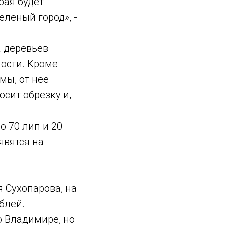
рая будет
леный город», -
а деревьев
ности. Кроме
мы, от нее
осит обрезку и,
 70 лип и 20
явятся на
 Сухопарова, на
блей.
о Владимире, но