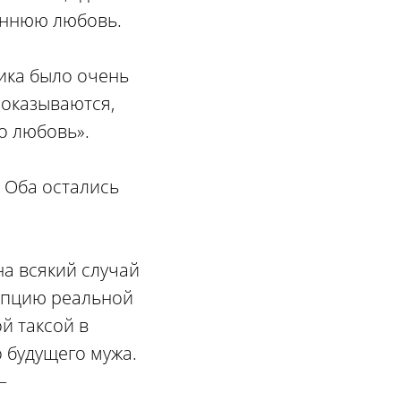
еннюю любовь.
ника было очень
 оказываются,
о любовь».
. Оба остались
на всякий случай
епцию реальной
й таксой в
о будущего мужа.
—