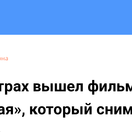
она
атрах вышел филь
я», который сним