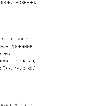
 проникновенно,
 Ее основные
сультирование
лей с
чного процесса,
во Владимирской
нозалах. Всего