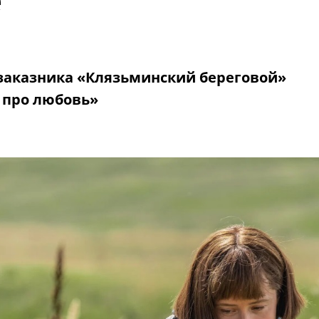
е
заказника «Клязьминский береговой»
 про любовь»