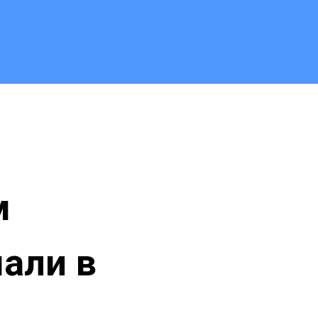
м
али в