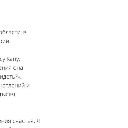
области, в
рии.
у Капу,
ения она
идеть?».
чатлений и
 тысяч
ения счастья. Я