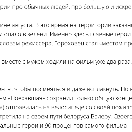
ории про обычных людей, про большую и искр
не августа. В это время на территории заказ
утопало в зелени. Именно здесь главные герои
о словам режиссера, Гороховец стал «местом пр
 вместе с мужем ходили на фильм уже два раза
нты, чтобы посмеяться и даже всплакнуть. Но 
льм «Поехавшая» сохранил только общую конц
(я) отправилась на велосипеде со своей пожило
третила на своем пути белоруса Валеру. Своег
стальные герои и 90 процентов самого фильма 