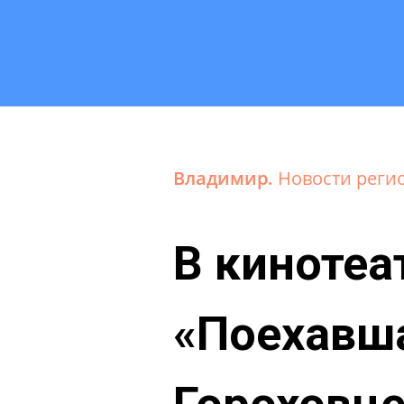
Владимир.
Новости реги
В киноте
«Поехавша