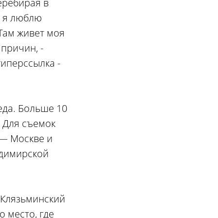
Перебирая в
, я люблю
 Там живет моя
причин, -
иперссылка -
еда. Больше 10
. Для съемок
 — Москве и
адимирской
«Клязьминский
 место, где