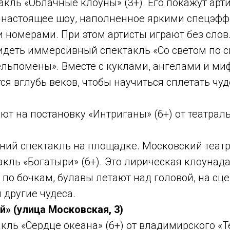
такль «Облачные клоуны» (3+). Его покажут арт
 настоящее шоу, наполненное яркими спецэфф
номерами. При этом артисты играют без слов
идеть иммерсивный спектакль «Со светом по св
ельпомены». Вместе с куклами, ангелами и м
ся вглубь веков, чтобы научиться сплетать чу
ают на постановку «Интриганы» (6+) от театра
дний спектакль на площадке. Московский теат
кль «Богатыри» (6+). Это лирическая клоунада 
по бочкам, булавы летают над головой, на сц
 другие чудеса.
» (улица Московская, 3)
акль «Сердце океана» (6+) от владимирского «Т