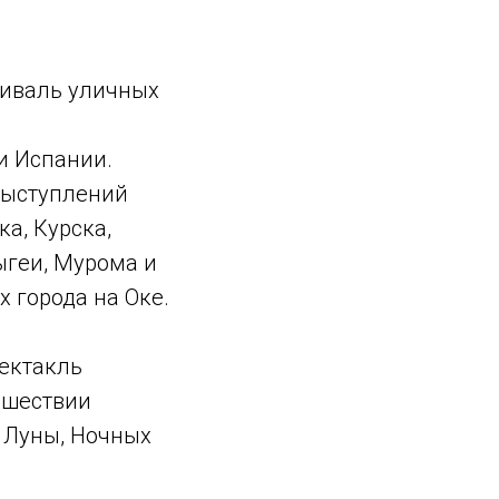
тиваль уличных
 и Испании.
 выступлений
а, Курска,
ыгеи, Мурома и
 города на Оке.
пектакль
тешествии
 Луны, Ночных