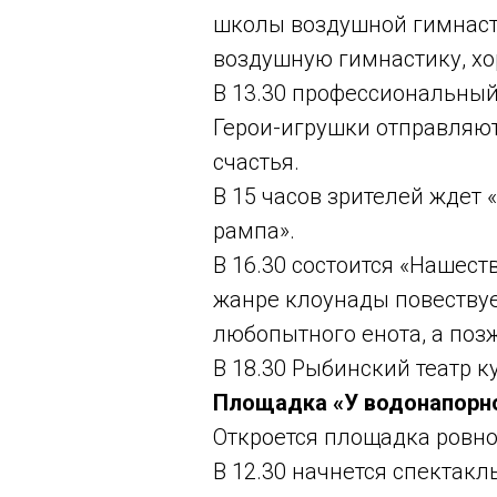
школы воздушной гимнаст
воздушную гимнастику, хор
В 13.30 профессиональный т
Герои-игрушки отправляют
счастья.
В 15 часов зрителей ждет 
рампа».
В 16.30 состоится «Нашеств
жанре клоунады повествует
любопытного енота, а позж
В 18.30 Рыбинский театр ку
Площадка «У водонапорно
Откроется площадка ровн
В 12.30 начнется спектакл