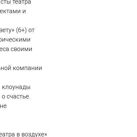
исты театра
ектами и
.
ету» (6+) от
ифическими
деса своими
льной компании
р клоунады
о счастье.
ене
еатра в воздухе»