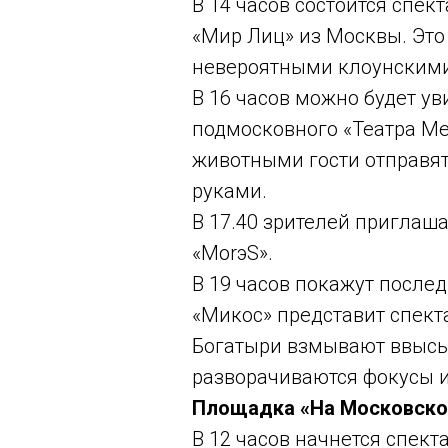
В 14 часов состоится спек
«Мир Лиц» из Москвы. Это
невероятными клоунскими 
В 16 часов можно будет ув
подмосковного «Театра М
животными гости отправят
руками.
В 17.40 зрителей приглаш
«МоrэS».
В 19 часов покажут после
«Микос» представит спекта
Богатыри взмывают ввысь 
разворачиваются фокусы и
Площадка «На Московской
В 12 часов начнется спект