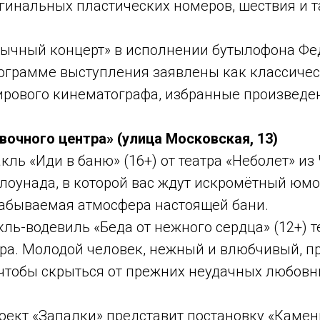
игинальных пластических номеров, шествия и 
обычный концерт» в исполнении бутылофона Фе
рограмме выступления заявлены как классичес
ирового кинематографа, избранные произведе
очного центра» (улица Московская, 13)
акль «Иди в баню» (16+) от театра «Неболет» из
клоунада, в которой вас ждут искромётный юмо
забываемая атмосфера настоящей бани.
кль-водевиль «Беда от нежного сердца» (12+) т
ра. Молодой человек, нежный и влюбчивый, п
, чтобы скрыться от прежних неудачных любов
роект «Запалки» представит постановку «Камен