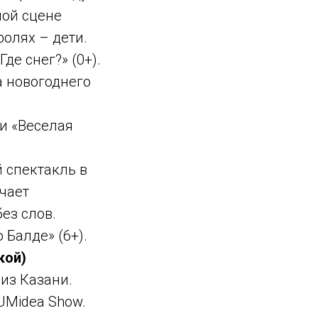
ной сцене
ролях – дети.
де снег?» (0+).
а новогоднего
ии «Веселая
й спектакль в
ечает
ез слов.
 Балде» (6+).
кой)
из Казани.
LUMidea Show.