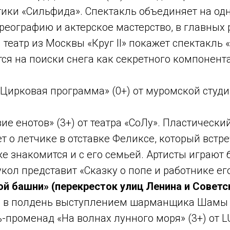
ики «Сильфида». Спектакль объединяет на од
еографию и актерское мастерство, в главных 
еатр из Москвы «Круг II» покажет спектакль «Г
ся на поиски снега как секретного компонент
«Цирковая программа» (0+) от муромской студ
ие енотов» (3+) от театра «СоЛу». Пластически
 о летчике в отставке Феликсе, который встр
е знакомится и с его семьей. Артисты играют б
кол представит «Сказку о попе и работнике его
й башни» (перекресток улиц Ленина и Советс
о в полдень выступлением шарманщика Шамы 
ь-променад «На волнах лунного моря» (3+) от 