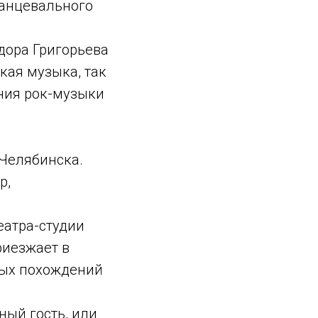
танцевального
дора Григорьева
кая музыка, так
ния рок-музыки
 Челябинска.
р,
еатра-студии
риезжает в
ных похождений
ный гость, или