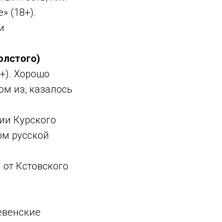
» (18+).
и
олстого)
+). Хорошо
м из, казалось
нии Курского
ом русской
 от Кстовского
ревенские