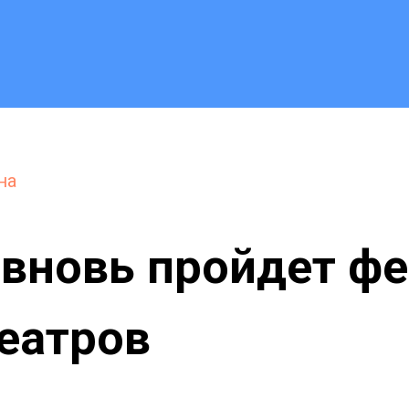
на
вновь пройдет ф
еатров