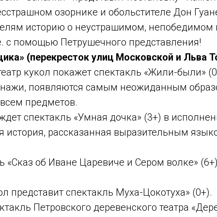
сстрашном озорнике и обольстителе Дон Гуане
телям историю о неустрашимом, непобедимом 
. с помощью Петрушечного представления!
ика» (перекресток улиц Московской и Льва Т
театр кукол покажет спектакль «Жили-были» (0
ажи, появляются самым неожиданным образо
всем предметов.
ждет спектакль «Умная дочка» (3+) в исполне
ая история, рассказанная выразительным язык
ль «Сказ об Иване Царевиче и Сером волке» (6+)
кол представит спектакль Муха-Цокотуха» (0+).
ектакль Петровского деревенского театра «Де