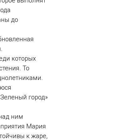
торое выполнят
года
аны до
обновленная
.
реди которых
стения. То
однолетниками.
уюся
«Зеленый город»
над ним
дприятия Мария
тойчивы к жаре,