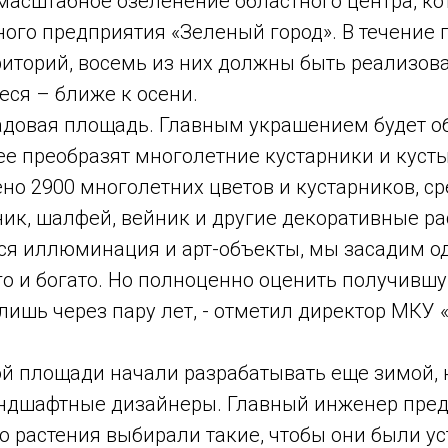
масштабное озеленение областного центра, ко
го предприятия «Зеленый город». В течение 
рриторий, восемь из них должны быть реализов
еся – ближе к осени.
Садовая площадь. Главным украшением будет 
ее преобразят многолетние кустарники и кусты
ено 2900 многолетних цветов и кустарников, с
ник, шалфей, вейник и другие декоративные ра
тся иллюминация и арт-объекты, мы засадим 
ого и богато. Но полноценно оценить получивш
ишь через пару лет, - отметил директор МКУ 
й площади начали разрабатывать еще зимой, 
ландшафтные дизайнеры. Главный инженер пре
о растения выбирали такие, чтобы они были ус