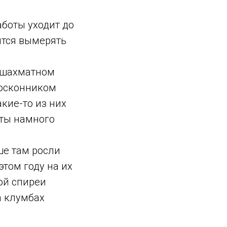
аботы уходит до
дится вымерять
в шахматном
посконником
кие-то из них
еты намного
ше там росли
этом году на их
ой спиреи
а клумбах