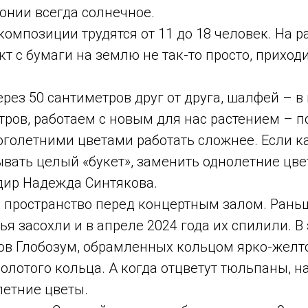
онии всегда солнечное.
омпозиции трудятся от 11 до 18 человек. На р
кт с бумаги на землю не так-то просто, прихо
ерез 50 сантиметров друг от друга, шалфей – 
етров, работаем с новым для нас растением – 
оголетними цветами работать сложнее. Если ка
ывать целый «букет», заменить однолетние цв
адир Надежда Синтякова.
и пространство перед концертным залом. Рань
ья засохли и в апреле 2024 года их спилили. В 
ов Глобозум, обрамленных кольцом ярко-желт
олотого кольца. А когда отцветут тюльпаны, н
летние цветы.