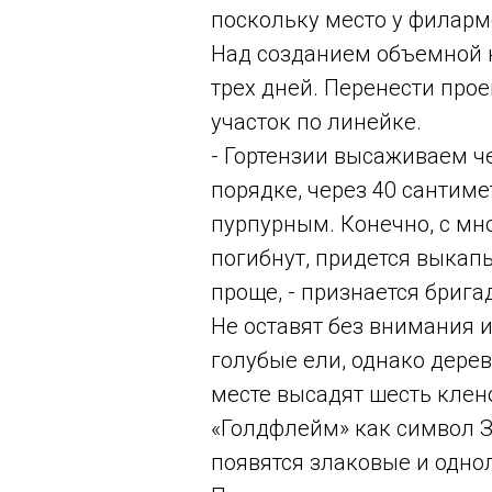
поскольку место у филарм
Над созданием объемной к
трех дней. Перенести прое
участок по линейке.
- Гортензии высаживаем ч
порядке, через 40 сантим
пурпурным. Конечно, с мн
погибнут, придется выкап
проще, - признается бриг
Не оставят без внимания 
голубые ели, однако дерев
месте высадят шесть клен
«Голдфлейм» как символ З
появятся злаковые и одно