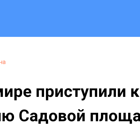
на
ире приступили к
ию Садовой площ