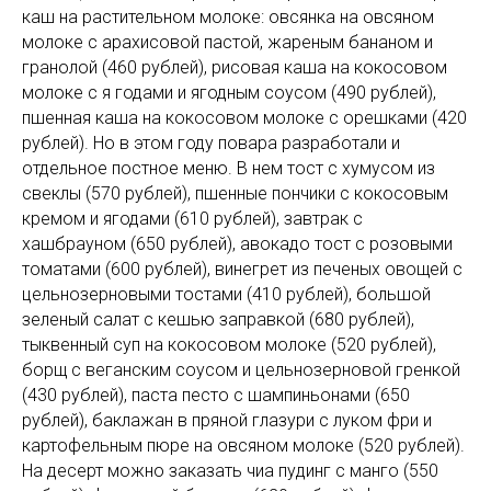
каш на растительном молоке: овсянка на овсяном
молоке с арахисовой пастой, жареным бананом и
гранолой (460 рублей), рисовая каша на кокосовом
молоке с я годами и ягодным соусом (490 рублей),
пшенная каша на кокосовом молоке с орешками (420
рублей). Но в этом году повара разработали и
отдельное постное меню. В нем тост с хумусом из
свеклы (570 рублей), пшенные пончики с кокосовым
кремом и ягодами (610 рублей), завтрак с
хашбрауном (650 рублей), авокадо тост с розовыми
томатами (600 рублей), винегрет из печеных овощей с
цельнозерновыми тостами (410 рублей), большой
зеленый салат с кешью заправкой (680 рублей),
тыквенный суп на кокосовом молоке (520 рублей),
борщ с веганским соусом и цельнозерновой гренкой
(430 рублей), паста песто с шампиньонами (650
рублей), баклажан в пряной глазури с луком фри и
картофельным пюре на овсяном молоке (520 рублей).
На десерт можно заказать чиа пудинг с манго (550