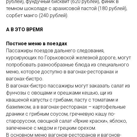
рублей), фундучный бисквит (620 рублей), финик в
темном шоколаде с арахисовой пастой (180 рублей),
сорбет манго (240 рублей).
А В ЭТО ВРЕМЯ
Постное меню в поездах
Пассажиры поездов дальнего следования,
курсирующих по Горьковской железной дороге, могут
попробовать разнообразные блюда из специального
меню, которое доступно в вагонах-ресторанах и
вагонах-бистро.
В вагонах-бистро пассажиры могут заказать салат из
фунчозы с овощами и орешками кешью, щи из
квашеной капусты с грибами, пасту с томатами и
базиликом, а в вагонах-ресторанах – картофельные
драники с грибным соусом, гречневую кашу по-
старорусски, овощной салат «Яркие краски», яблоко,
запеченное с медом и грецким орехом.
В основном меню вагонов-ресторанов и вагонов-