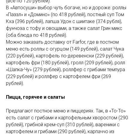
(все по 120 рублей).
В «Автосуши» выбор чуть богаче, но и дороже: роллы
«Паззл» и «Домино» (по 418 рублей), постный суп Том
Кха (396 рублей), лапша Удон с шиитаке (374 рубля),
фунчоза с тофу и овощами, а также салат Грин микс
(оба блюда по 418 рублей).
Можно заказать доставку от Farfor, где в постном
меню есть роллы с огурцом (149 рублей), салат Чука
(220 рублей), картофель по-деревенски (229 рублей),
картофель фри (180 рублей), гролл (209 рублей), ролл
«Шапка-Чу» (279 рублей), роллфер с грибами темпура
(229 рублей) и роллфер с картофелем фри (269
рублей).
Пицца, горячее и салаты
Предлагают постное меню и пиццериях. Так, в «То-То»
есть салат с грибами и картофельным хворостом (290
рублей), грибной крем-суп (310 рублей), вареники с
картофелем и грибами (290 рублей), карпаччо из