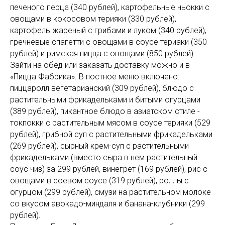
печеного перца (340 рублей), картофельные ньокки с
овощами в кокосовом терияки (330 рублей),
картофель жареный с грибами и луком (340 рублей),
гречневые спагетти с овощами в соусе териаки (350
рублей) и римская пицца с овощами (850 рублей).
Зайти на обед или заказать доставку можно и в
«Пицца Фабрика». В постное меню включено:
пиццаролл вегетарианский (309 рублей), блюдо с
растительными фрикадельками и битыми огурцами
(389 рублей), пикантное блюдо в азиатском стиле -
токпокки с растительным мясом в соусе терияки (529
рублей), грибной суп с растительными фрикадельками
(269 рублей), сырный крем-суп с растительными
фрикадельками (вместо сыра в нем растительный
соус чиз) за 299 рублей, винегрет (169 рублей), рис с
овощами в соевом соусе (319 рублей), роллы с
огурцом (299 рублей), смузи на растительном молоке
со вкусом авокадо-миндаля и банана-клубники (299
рублей).