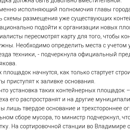
дка должна быть довольно вместительной.
еменно исполняющий полномочия главы города
ть схемы размещения уже существующих конт
рационально подойти к организации новых пло
циалисты пересмотрят карту для того, чтобы к
ужны. Необходимо определить места с учетом 
езда техники, - подчеркнула официальный пре
якова.
 площадок начнутся, как только стартует стро
 приступят к заливке основания.
что установка таких контейнерных площадок –
еха его распространят и на другие муниципали
ы лишь твердое основание и трехстороннее о
ьном сборе мусора, то министр подчеркнул, чт
тку. На сортировочной станции во Владимире 