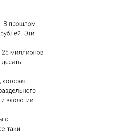
. В прошлом
рублей. Эти
из 25 миллионов
 десять
 которая
 раздельного
 и экологии
ы с
се-таки