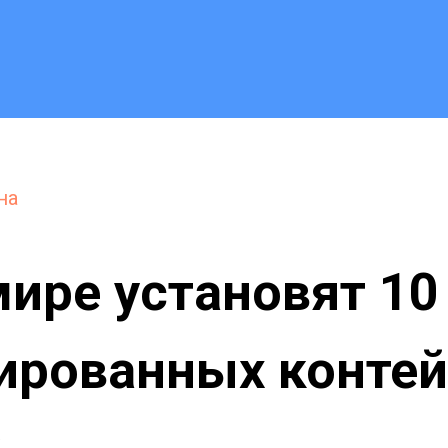
на
ире установят 10
ированных конте