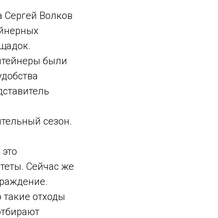
 Сергей Волков
ейнерных
щадок.
онтейнеры были
удобства
дставитель
ительный сезон.
 это
теты. Сейчас же
граждение.
о такие отходы
отбирают