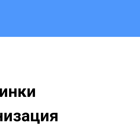
кинки
низация