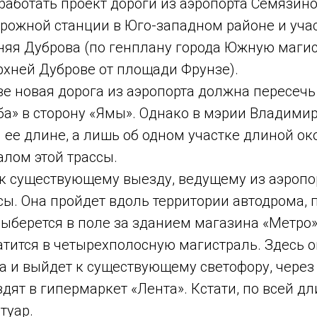
работать проект дороги из аэропорта Семязино
рожной станции в Юго-западном районе и уча
няя Дуброва (по генплану города Южную маги
рхней Дуброве от площади Фрунзе).
ве новая дорога из аэропорта должна пересечь
а» в сторону «Ямы». Однако в мэрии Владимир
й ее длине, а лишь об одном участке длиной ок
алом этой трассы.
к существующему выезду, ведущему из аэропор
ы. Она пройдет вдоль территории автодрома, 
выберется в поле за зданием магазина «Метро»
атится в четырехполосную магистраль. Здесь 
а и выйдет к существующему светофору, через
ят в гипермаркет «Лента». Кстати, по всей дл
туар.