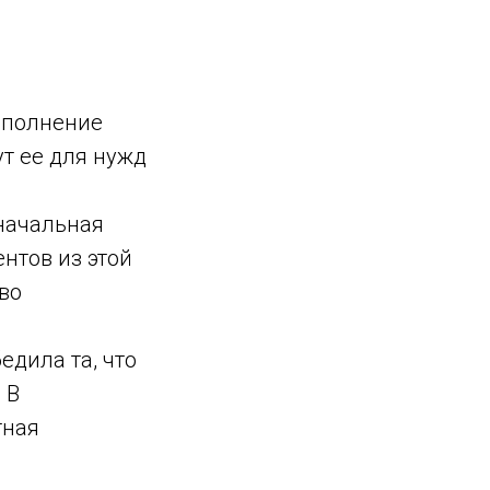
ыполнение
ут ее для нужд
 начальная
нтов из этой
во
едила та, что
 В
тная