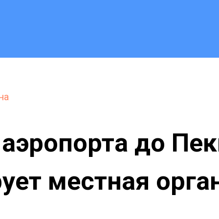
на
 аэропорта до Пе
ует местная орга