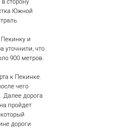
 в сторону
стка Южной
страль
 Пекинку и
а уточнили, что
оло 900 метров.
та к Пекинке.
после чего
. Далее дорога
она пройдет
 который
ине дороги